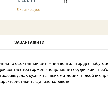
Потужність, Вт
15
Дивитись усе
Споживаний струм, А
0.12
Макс.робоча темп, °C
40
Частота обертів двигуна, rpm
2650
ЗАВАНТАЖИТИ
Діаметр, мм
100
Тип каналу
круглий
ійний та ефективний витяжний вентилятор для побутов
Тип підшипника
втулка
цей вентилятор гармонійно доповнить будь-який інтер’
тах, санвузлах, кухнях та інших житлових і підсобних п
Тип вентилятора
побутовий
характеристики та функціональність.
Вага, кг
0.5