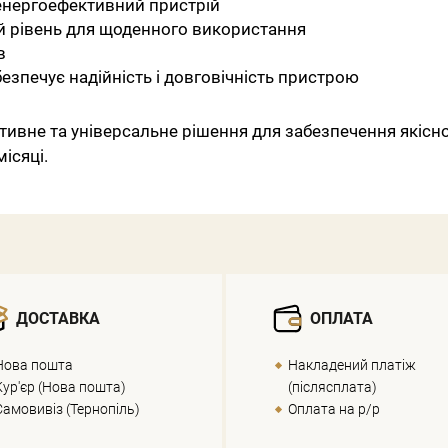
енергоефективний пристрій
 рівень для щоденного використання
в
езпечує надійність і довговічність пристрою
тивне та універсальне рішення для забезпечення якіс
місяці.
ДОСТАВКА
ОПЛАТА
Нова пошта
Накладений платіж
Кур'єр (Нова пошта)
(післясплата)
Самовивіз (Тернопіль)
Оплата на р/р