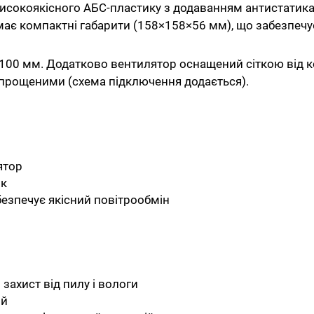
исокоякісного АБС-пластику з додаванням антистатика 
ає компактні габарити (158×158×56 мм), що забезпечує 
100 мм. Додатково вентилятор оснащений сіткою від к
прощеними (схема підключення додається).
ятор
ик
безпечує якісний повітрообмін
захист від пилу і вологи
ий