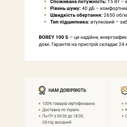
Споживана потужність:
15 Вт – 
Рівень шуму:
40 дБ – комфортний
Швидкість обертання:
2650 об/х
Тип підшипника:
втулковий – заб
BOREY 100 S
— це надійне, енергоефек
домі. Гарантія на пристрій складає 24 
НАМ ДОВІРЯЮТЬ
100% товарів сертифіковано
Доставка по Україні
Пн-Пт з 09:00 до 18:00,
Сб-Нд: вихідний